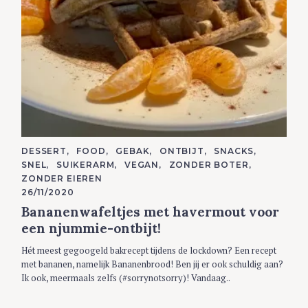
C
DESSERT
FOOD
GEBAK
ONTBIJT
SNACKS
A
SNEL
SUIKERARM
VEGAN
ZONDER BOTER
T
E
ZONDER EIEREN
G
26/11/2020
O
R
Bananenwafeltjes met havermout voor
I
E
een njummie-ontbijt!
S
Hét meest gegoogeld bakrecept tijdens de lockdown? Een recept
met bananen, namelijk Bananenbrood! Ben jij er ook schuldig aan?
Ik ook, meermaals zelfs (#sorrynotsorry)! Vandaag..