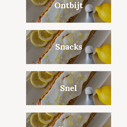
Ontbijt
Snacks
Snel