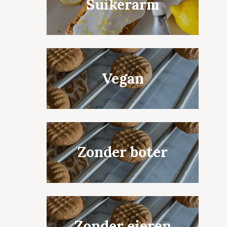
Suikerarm
Vegan
Zonder boter
Zonder eieren