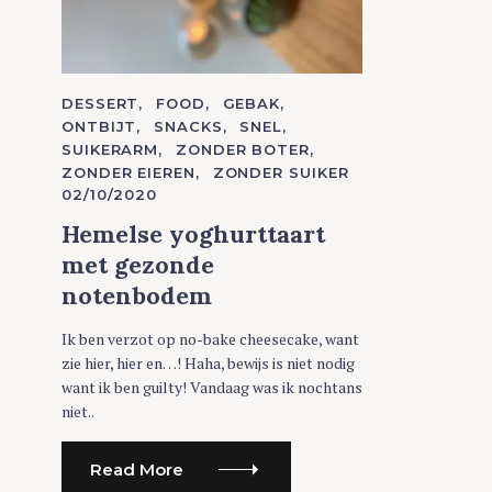
C
DESSERT
FOOD
GEBAK
A
ONTBIJT
SNACKS
SNEL
T
SUIKERARM
ZONDER BOTER
E
G
ZONDER EIEREN
ZONDER SUIKER
O
02/10/2020
R
I
E
Hemelse yoghurttaart
S
met gezonde
notenbodem
Ik ben verzot op no-bake cheesecake, want
zie hier, hier en…! Haha, bewijs is niet nodig
want ik ben guilty! Vandaag was ik nochtans
niet..
Read More