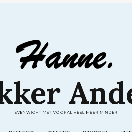
RECEPTEN
WEETJES
BAKBOEK
UIT
kker And
EVENWICHT MET VOORAL VEEL MEER MINDER