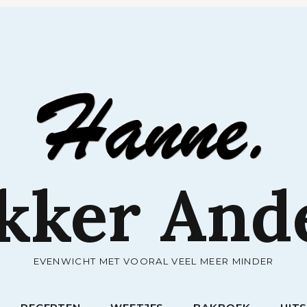
RECEPTEN
WEETJES
BAKBOEK
UIT
kker And
EVENWICHT MET VOORAL VEEL MEER MINDER