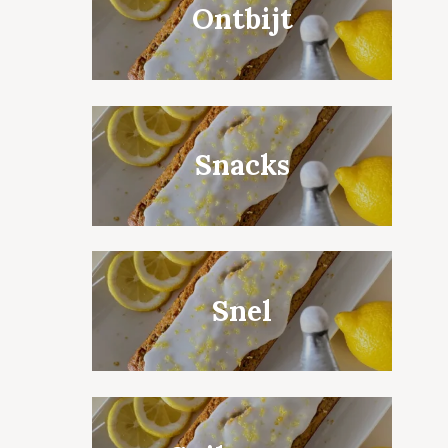
Ontbijt
Snacks
Snel