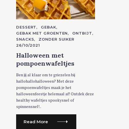
C
DESSERT
GEBAK
A
GEBAK MET GROENTEN
ONTBIJT
T
SNACKS
ZONDER SUIKER
E
G
26/10/2021
O
R
Halloween met
I
E
pompoenwafeltjes
S
Ben jij al klaar om te griezelen bij
hallohallohalloween? Met deze
pompoenwafeltjes maak je het
halloweenfeestje helemaal af! Ontdek deze
healthy wafeltjes spookysnel of
spinnensnel!..
Read More