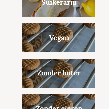
Suikerarm
Vegan
Zonder boter
Zonder eieren