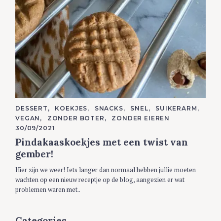
C
DESSERT
KOEKJES
SNACKS
SNEL
SUIKERARM
A
VEGAN
ZONDER BOTER
ZONDER EIEREN
T
E
30/09/2021
G
Pindakaaskoekjes met een twist van
O
R
gember!
I
E
S
Hier zijn we weer! Iets langer dan normaal hebben jullie moeten
wachten op een nieuw receptje op de blog, aangezien er wat
problemen waren met..
Categories