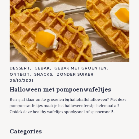
C
DESSERT
GEBAK
GEBAK MET GROENTEN
A
ONTBIJT
SNACKS
ZONDER SUIKER
T
E
26/10/2021
G
Halloween met pompoenwafeltjes
O
R
I
Ben jij al klaar om te griezelen bij hallohallohalloween? Met deze
E
S
pompoenwafeltjes maak je het halloweenfeestje helemaal af!
Ontdek deze healthy wafeltjes spookysnel of spinnensnel!..
Categories