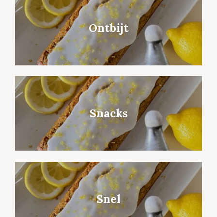
Ontbijt
Snacks
Snel