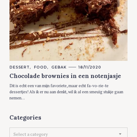
C
DESSERT
FOOD
GEBAK
18/11/2020
A
Chocolade brownies in een notenjasje
T
E
G
Dit is echt een van mijn favoriete, maar echt fa-vo-rie-te
O
R
dessertjes! Als ik er nu aan denkt, wil ik al een smeuïg stukje gaan
I
nemen…
E
S
Categories
C
Select a category
a