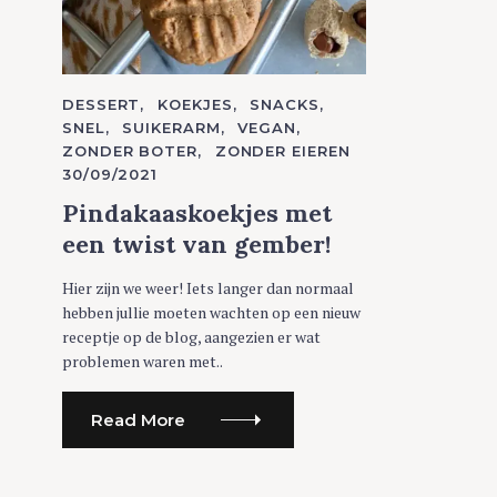
C
DESSERT
KOEKJES
SNACKS
A
SNEL
SUIKERARM
VEGAN
T
ZONDER BOTER
ZONDER EIEREN
E
G
30/09/2021
O
R
Pindakaaskoekjes met
I
E
een twist van gember!
S
Hier zijn we weer! Iets langer dan normaal
hebben jullie moeten wachten op een nieuw
receptje op de blog, aangezien er wat
problemen waren met..
Read More