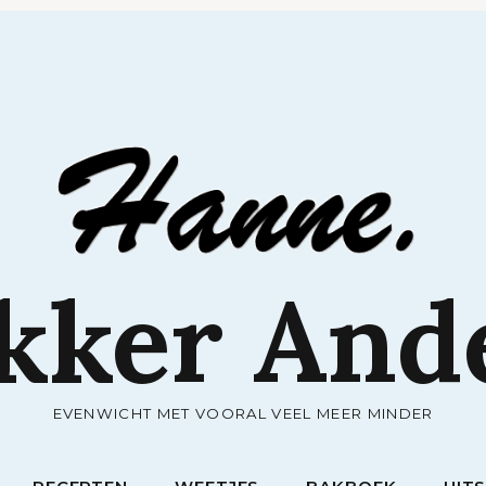
RECEPTEN
WEETJES
BAKBOEK
UIT
kker And
EVENWICHT MET VOORAL VEEL MEER MINDER