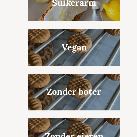
Suikerarm
Vegan
Zonder boter
Zonder eieren