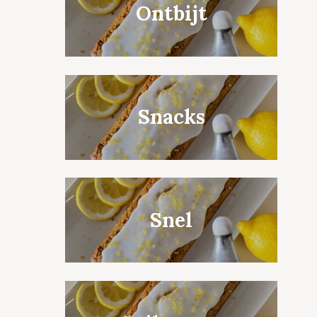
Ontbijt
Snacks
Snel