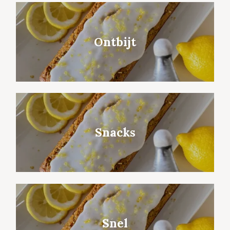
Ontbijt
Snacks
Snel