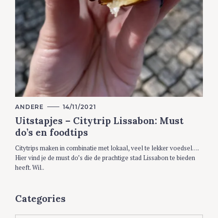
C
ANDERE
14/11/2021
A
Uitstapjes – Citytrip Lissabon: Must
T
E
do’s en foodtips
G
O
R
Citytrips maken in combinatie met lokaal, veel te lekker voedsel….
I
Hier vind je de must do’s die de prachtige stad Lissabon te bieden
E
S
heeft. Wil..
Categories