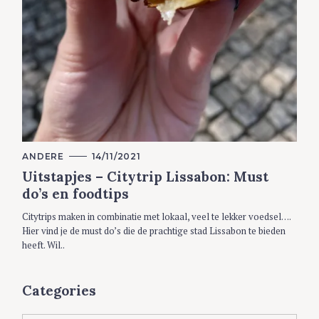
C
ANDERE
14/11/2021
A
Uitstapjes – Citytrip Lissabon: Must
T
E
do’s en foodtips
G
O
R
Citytrips maken in combinatie met lokaal, veel te lekker voedsel….
I
Hier vind je de must do’s die de prachtige stad Lissabon te bieden
E
S
heeft. Wil..
Categories