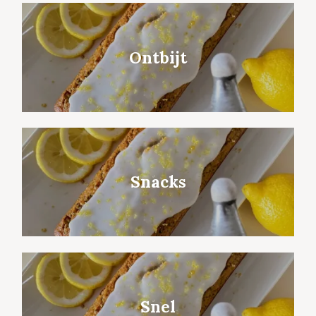
Ontbijt
Snacks
Snel