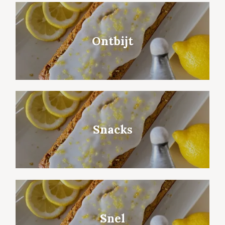
Ontbijt
Snacks
Snel