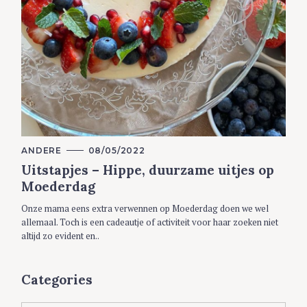
C
ANDERE
08/05/2022
A
Uitstapjes – Hippe, duurzame uitjes op
T
E
Moederdag
G
O
R
Onze mama eens extra verwennen op Moederdag doen we wel
I
allemaal. Toch is een cadeautje of activiteit voor haar zoeken niet
E
S
altijd zo evident en..
Categories