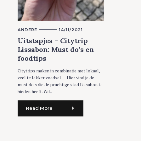
C
ANDERE
14/11/2021
A
T
Uitstapjes – Citytrip
E
G
Lissabon: Must do’s en
O
R
foodtips
I
E
S
Citytrips maken in combinatie met lokaal,
veel te lekker voedsel…. Hier vind je de
must do’s die de prachtige stad Lissabon te
bieden heeft. Wil..
Read More