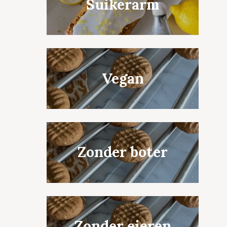
Suikerarm
Vegan
Zonder boter
Zonder eieren