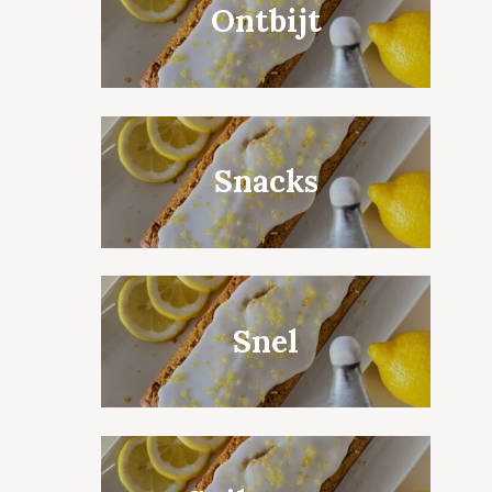
Ontbijt
Snacks
Snel