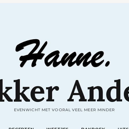
RECEPTEN
WEETJES
BAKBOEK
UIT
kker And
EVENWICHT MET VOORAL VEEL MEER MINDER