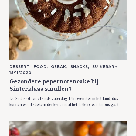
C
DESSERT
FOOD
GEBAK
SNACKS
SUIKERARM
A
15/11/2020
T
E
Gezondere pepernotencake bij
G
O
Sinterklaas smullen?
R
I
De Sint is officieel sinds zaterdag 14 november in het land, dus
E
S
kunnen we al stiekem denken aan al het lekkers wat hij ons gaat..