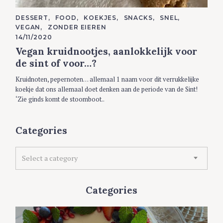
C
DESSERT
FOOD
KOEKJES
SNACKS
SNEL
A
VEGAN
ZONDER EIEREN
T
E
14/11/2020
G
Vegan kruidnootjes, aanlokkelijk voor
O
R
de sint of voor…?
I
E
S
Kruidnoten, pepernoten… allemaal 1 naam voor dit verrukkelijke
koekje dat ons allemaal doet denken aan de periode van de Sint!
‘Zie ginds komt de stoomboot..
Categories
C
Select a category
a
t
e
Categories
g
o
r