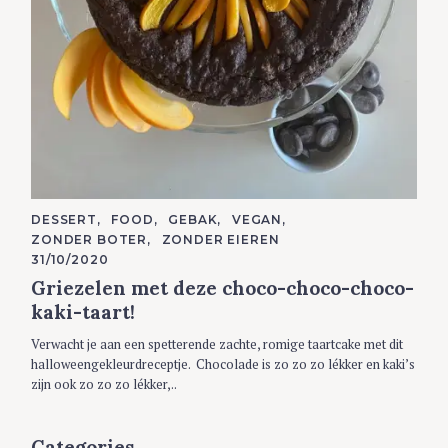
C
DESSERT
FOOD
GEBAK
VEGAN
A
ZONDER BOTER
ZONDER EIEREN
T
E
31/10/2020
G
Griezelen met deze choco-choco-choco-
O
R
kaki-taart!
I
E
S
Verwacht je aan een spetterende zachte, romige taartcake met dit
halloweengekleurdreceptje. Chocolade is zo zo zo lékker en kaki’s
zijn ook zo zo zo lékker,..
Categories