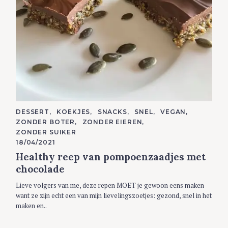
C
DESSERT
KOEKJES
SNACKS
SNEL
VEGAN
A
ZONDER BOTER
ZONDER EIEREN
T
E
ZONDER SUIKER
G
18/04/2021
O
R
Healthy reep van pompoenzaadjes met
I
E
chocolade
S
Lieve volgers van me, deze repen MOET je gewoon eens maken
want ze zijn echt een van mijn lievelingszoetjes: gezond, snel in het
maken en..