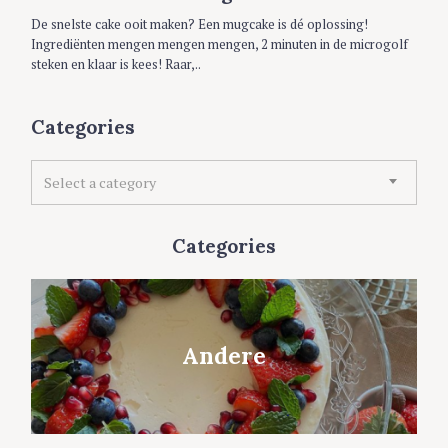
E
S
De snelste cake ooit maken? Een mugcake is dé oplossing!
Ingrediënten mengen mengen mengen, 2 minuten in de microgolf
steken en klaar is kees! Raar,..
Categories
C
Select a category
a
t
e
Categories
g
o
r
i
e
Andere
s