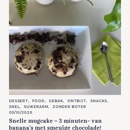
C
DESSERT
FOOD
GEBAK
ONTBIJT
SNACKS
A
SNEL
SUIKERARM
ZONDER BOTER
T
E
05/10/2020
G
Snelle mugcake – 3 minuten- van
O
R
banana’s met smeuïge chocolade!
I