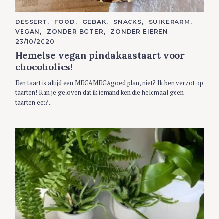
C
DESSERT
FOOD
GEBAK
SNACKS
SUIKERARM
A
VEGAN
ZONDER BOTER
ZONDER EIEREN
T
E
23/10/2020
G
Hemelse vegan pindakaastaart voor
O
R
chocoholics!
I
E
S
Een taart is altijd een MEGAMEGAgoed plan, niet? Ik ben verzot op
taarten! Kan je geloven dat ik iemand ken die helemaal geen
taarten eet?..
S
e
a
r
c
h
f
o
r
: