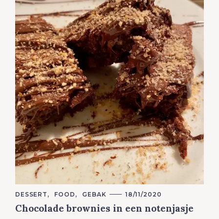
C
DESSERT
FOOD
GEBAK
18/11/2020
A
Chocolade brownies in een notenjasje
T
E