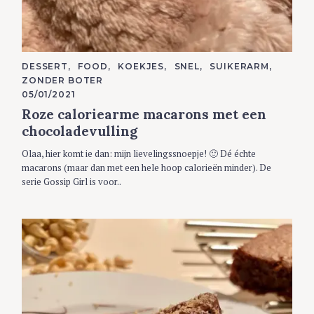
C
DESSERT
FOOD
KOEKJES
SNEL
SUIKERARM
A
ZONDER BOTER
T
E
05/01/2021
G
Roze caloriearme macarons met een
O
R
chocoladevulling
I
E
S
Olaa, hier komt ie dan: mijn lievelingssnoepje! 🙂 Dé échte
macarons (maar dan met een hele hoop calorieën minder). De
serie Gossip Girl is voor..