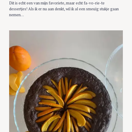
G
Dit is echt een van mijn favoriete, maar echt fa-vo-rie-te
O
R
dessertjes! Als ik er nu aan denkt, wil ik al een smeuïg stukje gaan
I
nemen…
E
S