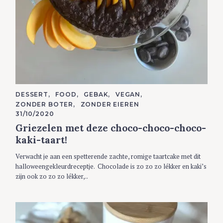
C
DESSERT
FOOD
GEBAK
VEGAN
A
ZONDER BOTER
ZONDER EIEREN
T
E
31/10/2020
G
Griezelen met deze choco-choco-choco-
O
R
kaki-taart!
I
E
S
Verwacht je aan een spetterende zachte, romige taartcake met dit
halloweengekleurdreceptje. Chocolade is zo zo zo lékker en kaki’s
zijn ook zo zo zo lékker,..