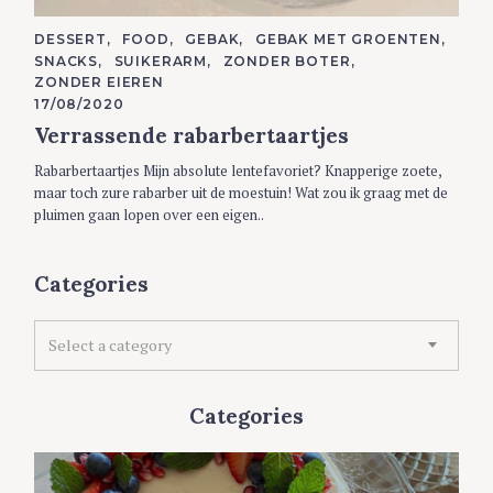
C
DESSERT
FOOD
GEBAK
GEBAK MET GROENTEN
A
SNACKS
SUIKERARM
ZONDER BOTER
T
E
ZONDER EIEREN
G
17/08/2020
O
R
Verrassende rabarbertaartjes
I
E
S
Rabarbertaartjes Mijn absolute lentefavoriet? Knapperige zoete,
maar toch zure rabarber uit de moestuin! Wat zou ik graag met de
pluimen gaan lopen over een eigen..
Categories
C
Select a category
a
t
e
Categories
g
o
r