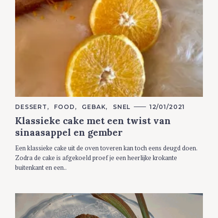
C
DESSERT
FOOD
GEBAK
SNEL
12/01/2021
A
Klassieke cake met een twist van
T
E
sinaasappel en gember
G
O
R
Een klassieke cake uit de oven toveren kan toch eens deugd doen.
I
Zodra de cake is afgekoeld proef je een heerlijke krokante
E
S
buitenkant en een..