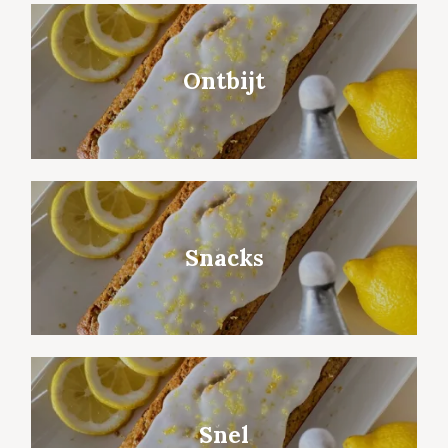
Ontbijt
Snacks
Snel