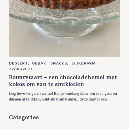
C
DESSERT
GEBAK
SNACKS
SUIKERARM
A
22/08/2021
T
E
Bountytaart – een chocoladehemel met
G
O
kokos om van te smikkelen
R
I
Dag lieve volgers van me! Ben je vandaag klaar om je vingers en
E
S
duimen af te likken, want amai amai amai… deze taart is een..
Categories