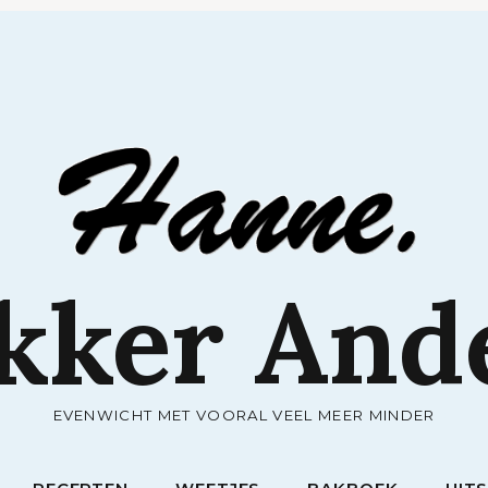
RECEPTEN
WEETJES
BAKBOEK
UIT
kker And
EVENWICHT MET VOORAL VEEL MEER MINDER