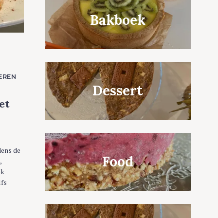
Bakboek
EREN
Dessert
et
dens de
Food
,
ok
lfs