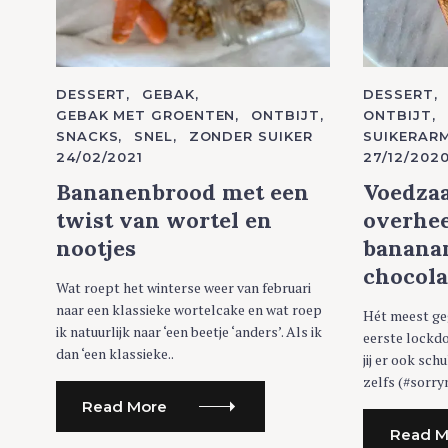
C
DESSERT
GEBAK
C
DESSERT
A
A
GEBAK MET GROENTEN
ONTBIJT
ONTBIJT
T
T
SNACKS
SNEL
ZONDER SUIKER
SUIKERAR
E
E
G
G
24/02/2021
27/12/202
O
O
R
R
Bananenbrood met een
Voedza
I
I
E
E
twist van wortel en
overhee
S
S
nootjes
banana
chocol
Wat roept het winterse weer van februari
naar een klassieke wortelcake en wat roep
Hét meest ge
ik natuurlijk naar ‘een beetje ‘anders’. Als ik
eerste lockd
dan ‘een klassieke..
jij er ook sc
zelfs (#sorryn
Read More
Read M