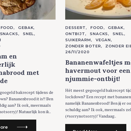
FOOD
GEBAK
C
DESSERT
FOOD
GEBAK
A
SNACKS
SNEL
ONTBIJT
SNACKS
SNEL
T
M
SUIKERARM
VEGAN
E
G
0
ZONDER BOTER
ZONDER EI
O
26/11/2020
R
am en
I
E
Bananenwafeltjes m
rlijk
S
havermout voor een
nabrood met
njummie-ontbijt!
ade
Hét meest gegoogeld bakrecept tij
googeld bakrecept tijdens de
lockdown? Een recept met bananen
own? Bananenbrood it is!! Ben
namelijk Bananenbrood! Ben jij er o
huldig aan? Ik ook, meermaals
schuldig aan? Ik ook, meermaals ze
otsorry)! Natuurlijk kon ik..
(#sorrynotsorry)! Vandaag..
ore