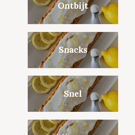
Ontbijt
Snacks
Snel