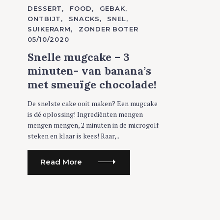
C
DESSERT
FOOD
GEBAK
A
ONTBIJT
SNACKS
SNEL
T
SUIKERARM
ZONDER BOTER
E
G
05/10/2020
O
R
Snelle mugcake – 3
I
E
minuten- van banana’s
S
met smeuïge chocolade!
De snelste cake ooit maken? Een mugcake
is dé oplossing! Ingrediënten mengen
mengen mengen, 2 minuten in de microgolf
steken en klaar is kees! Raar,..
Read More