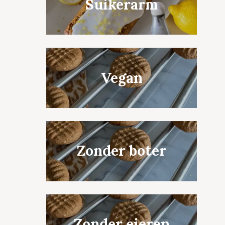
Suikerarm
Vegan
Zonder boter
Zonder eieren