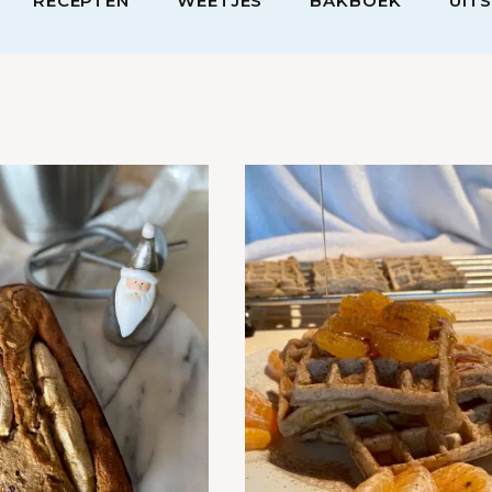
RECEPTEN
WEETJES
BAKBOEK
UIT