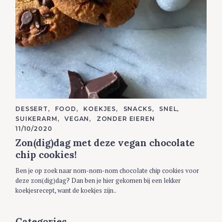
C
DESSERT
FOOD
KOEKJES
SNACKS
SNEL
A
SUIKERARM
VEGAN
ZONDER EIEREN
T
E
11/10/2020
G
Zon(dig)dag met deze vegan chocolate
O
R
chip cookies!
I
E
S
Ben je op zoek naar nom-nom-nom chocolate chip cookies voor
deze zon(dig)dag? Dan ben je hier gekomen bij een lekker
koekjesrecept, want de koekjes zijn..
Categories