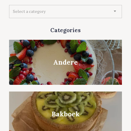
C
Select a category
a
t
e
Categories
g
o
r
i
e
Andere
s
Bakboek