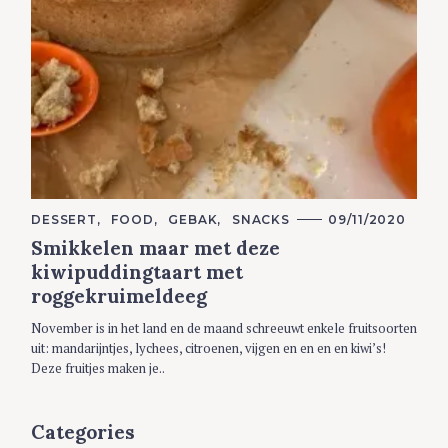
C
DESSERT
FOOD
GEBAK
SNACKS
09/11/2020
A
Smikkelen maar met deze
T
E
kiwipuddingtaart met
G
O
roggekruimeldeeg
R
I
E
November is in het land en de maand schreeuwt enkele fruitsoorten
S
uit: mandarijntjes, lychees, citroenen, vijgen en en en en kiwi’s!
Deze fruitjes maken je..
Categories